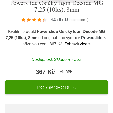
Powerslide Osičky Iqon Decode MG
7,25 (10ks), 8mm
4.3
/
5
(
13
hodnocení
)
Kvalitní produkt
Powerslide Osičky Iqon Decode MG
7,25 (10ks), 8mm
od originálního výrobce
Powerslide
za
příznivou cenu 367 Kč.
Zobrazit více »
Dostupnost: Skladem > 5 ks
367 Kč
vč. DPH
DO OBCHODU »