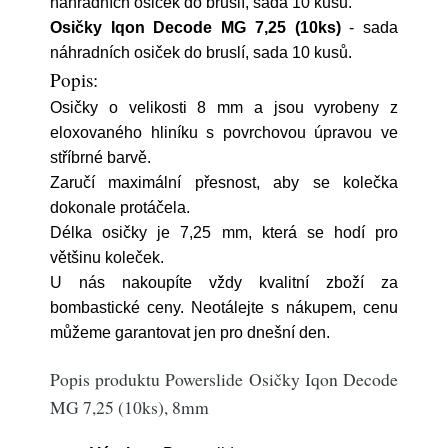
náhradních osiček do bruslí, sada 10 kusů.
Osičky Iqon Decode MG 7,25 (10ks)
- sada
náhradních osiček do bruslí, sada 10 kusů.
Popis:
Osičky o velikosti 8 mm a jsou vyrobeny z
eloxovaného hliníku s povrchovou úpravou ve
stříbrné barvě.
Zaručí maximální přesnost, aby se kolečka
dokonale protáčela.
Délka osičky je 7,25 mm, která se hodí pro
většinu koleček.
U nás nakoupíte vždy kvalitní zboží za
bombastické ceny. Neotálejte s nákupem, cenu
můžeme garantovat jen pro dnešní den.
Popis produktu Powerslide Osičky Iqon Decode
MG 7,25 (10ks), 8mm