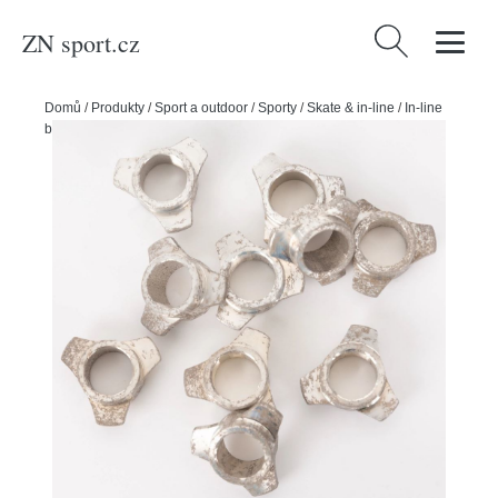
ZN sport.cz
Vyhledávání
Domů
/
Produkty
/
Sport a outdoor
/
Sporty
/
Skate & in-line
/
In-line
bruslení
/
Powerslide Osičky Iqon Decode MG 7,25 (10ks), 8mm