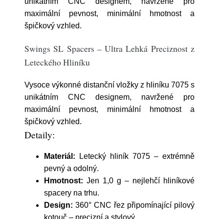
unikátním CNC designem, navržené pro
maximální pevnost, minimální hmotnost a
špičkový vzhled.
Swings SL Spacers – Ultra Lehká Preciznost z
Leteckého Hliníku
Vysoce výkonné distanční vložky z hliníku 7075 s
unikátním CNC designem, navržené pro
maximální pevnost, minimální hmotnost a
špičkový vzhled.
Detaily:
Materiál:
Letecký hliník 7075 – extrémně
pevný a odolný.
Hmotnost:
Jen 1,0 g – nejlehčí hliníkové
spacery na trhu.
Design:
360° CNC řez připomínající pilový
kotouč – precizní a stylový.