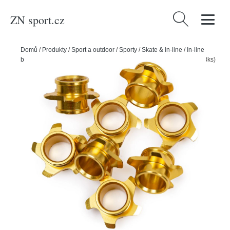
ZN sport.cz
Vyhledávání
Domů
/
Produkty
/
Sport a outdoor
/
Sporty
/
Skate & in-line
/
In-line
bruslení
/
Powerslide Osičky Powerslide Swings SL Spacer 8mm (8ks)