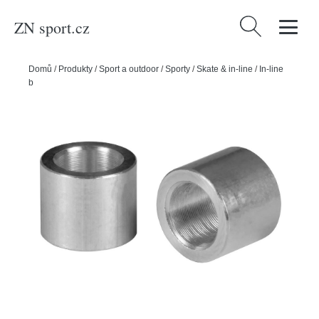
ZN sport.cz
Vyhledávání
Domů
/
Produkty
/
Sport a outdoor
/
Sporty
/
Skate & in-line
/
In-line
bruslení
/
Powerslide Osičky Uncercover Wheel Spacer 8mm (1ks)