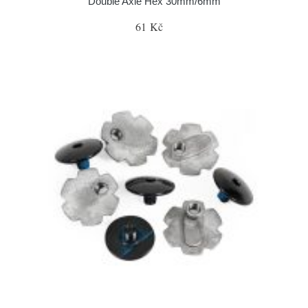
Double Axle Hex 30mm/6mm
61 Kč