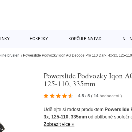
LNKY
HOKEJKY
KORČULE NA ĽAD
IN-L
-line bruslení
/
Powerslide Podvozky Iqon AG Decode Pro 110 Dark, 4x-3x, 125-11
Powerslide Podvozky Iqon A
125-110, 335mm
4.5
/
5
(
14
hodnocení
)
Udělejte si radost produktem
Powerslide 
3x, 125-110, 335mm
od oblíbené společn
Zobrazit více »