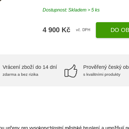
Dostupnost: Skladem > 5 ks
4 900 Kč
DO OB
vč. DPH
Vrácení zboží do 14 dní
Prověřený český o
zdarma a bez rizika
s kvalitními produkty
u určeny pro vysokorychlostní městské bruslení a umožňují po