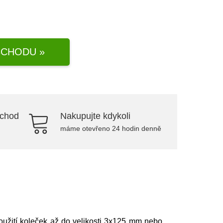
CHODU »
bchod
Nakupujte kdykoli
máme otevřeno 24 hodin denně
užití koleček až do velikosti 3x125 mm nebo