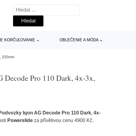
Vyhledávání
INE KORČUĽOVANIE
OBLEČENIE A MÓDA
0, 335mm
G Decode Pro 110 Dark, 4x-3x,
Podvozky Iqon AG Decode Pro 110 Dark, 4x-
osti
Powerslide
za přívětivou cenu 4900 Kč.