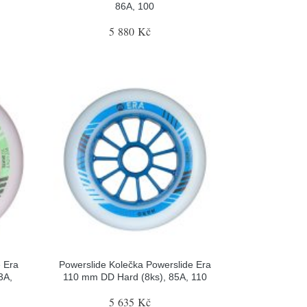
86A, 100
5 880 Kč
e Era
Powerslide Kolečka Powerslide Era
3A,
110 mm DD Hard (8ks), 85A, 110
5 635 Kč