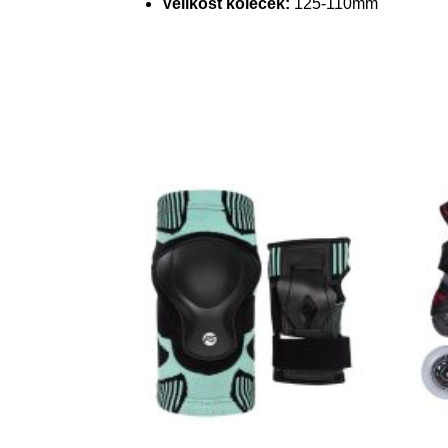
Velikost koleček:
125-110mm