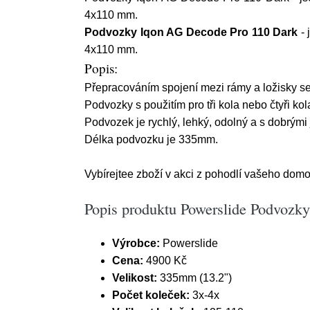
4x110 mm.
Podvozky Iqon AG Decode Pro 110 Dark
- 
4x110 mm.
Popis:
Přepracováním spojení mezi rámy a ložisky se 
Podvozky s použitím pro tři kola nebo čtyři kol
Podvozek je rychlý, lehký, odolný a s dobrými 
Délka podvozku je 335mm.
Vybírejtee zboží v akci z pohodlí vašeho domo
Popis produktu Powerslide Podvozk
Výrobce:
Powerslide
Cena:
4900 Kč
Velikost:
335mm (13.2")
Počet koleček:
3x-4x