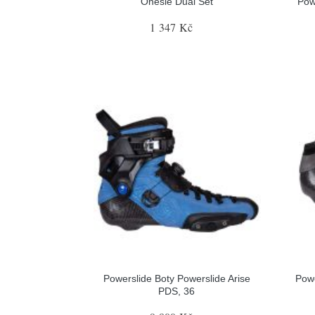
Onesie Dual Set
Pow
1 347 Kč
Powerslide Boty Powerslide Arise
Pow
PDS, 36