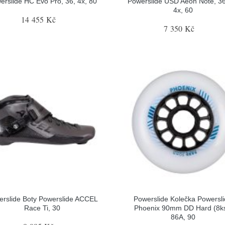
erslide HC Evo Pro, 36, 4x, 80
Powerslide USD Aeon Note, 36
4x, 60
14 455 Kč
7 350 Kč
erslide Boty Powerslide ACCEL
Powerslide Kolečka Powersl
Race Ti, 30
Phoenix 90mm DD Hard (8ks
86A, 90