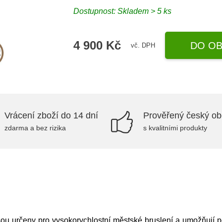
Dostupnost: Skladem > 5 ks
4 900 Kč
DO OB
vč. DPH
Vrácení zboží do 14 dní
Prověřený český o
zdarma a bez rizika
s kvalitními produkty
u určeny pro vysokorychlostní městské bruslení a umožňují p