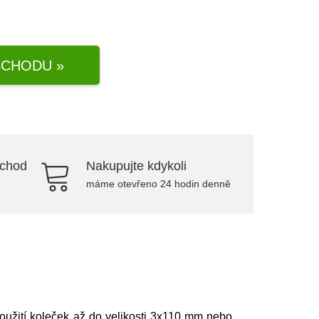
CHODU »
bchod
Nakupujte kdykoli
máme otevřeno 24 hodin denně
oužití koleček až do velikosti 3x110 mm nebo