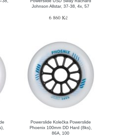
-38,
Powerslide USD Sway Rachard
Johnson Allstar, 37-38, 4x, 57
6 860 Kč
ide
Powerslide Kolečka Powerslide
),
Phoenix 100mm DD Hard (8ks),
86A, 100