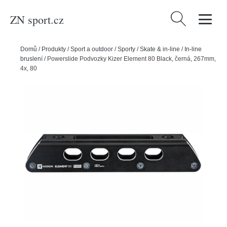
ZN sport.cz
Vyhledávání
Domů
/
Produkty
/
Sport a outdoor
/
Sporty
/
Skate & in-line
/
In-line
bruslení
/
Powerslide Podvozky Kizer Element 80 Black, černá, 267mm,
4x, 80