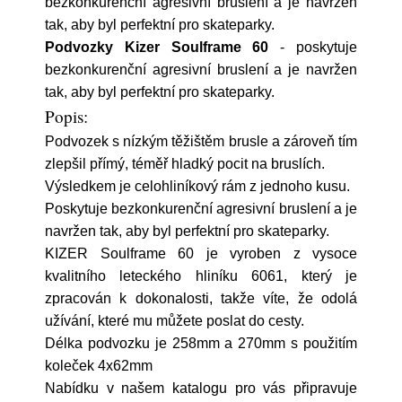
bezkonkurenční agresivní bruslení a je navržen
tak, aby byl perfektní pro skateparky.
Podvozky Kizer Soulframe 60
- poskytuje
bezkonkurenční agresivní bruslení a je navržen
tak, aby byl perfektní pro skateparky.
Popis:
Podvozek s nízkým těžištěm brusle a zároveň tím
zlepšil přímý, téměř hladký pocit na bruslích.
Výsledkem je celohliníkový rám z jednoho kusu.
Poskytuje bezkonkurenční agresivní bruslení a je
navržen tak, aby byl perfektní pro skateparky.
KIZER Soulframe 60 je vyroben z vysoce
kvalitního leteckého hliníku 6061, který je
zpracován k dokonalosti, takže víte, že odolá
užívání, které mu můžete poslat do cesty.
Délka podvozku je 258mm a 270mm s použitím
koleček 4x62mm
Nabídku v našem katalogu pro vás připravuje