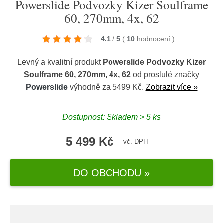
Powerslide Podvozky Kizer Soulframe
60, 270mm, 4x, 62
4.1
/
5
(
10
hodnocení
)
Levný a kvalitní produkt
Powerslide Podvozky Kizer
Soulframe 60, 270mm, 4x, 62
od proslulé značky
Powerslide
výhodně za 5499 Kč.
Zobrazit více »
Dostupnost: Skladem > 5 ks
5 499 Kč
vč. DPH
DO OBCHODU »