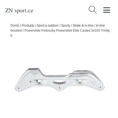
ZN sport.cz
Vyhledávání
Domů
/
Produkty
/
Sport a outdoor
/
Sporty
/
Skate & in-line
/
In-line
bruslení
/
Powerslide Podvozky Powerslide Elite Casted 3x100 Trinity,
bílá, 3x, 100, 231mm