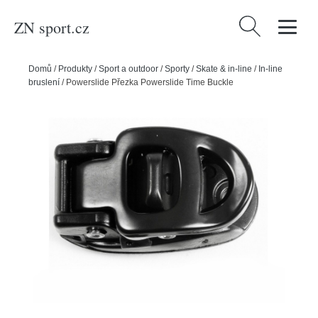
ZN sport.cz
Vyhledávání
Domů
/
Produkty
/
Sport a outdoor
/
Sporty
/
Skate & in-line
/
In-line
bruslení
/
Powerslide Přezka Powerslide Time Buckle