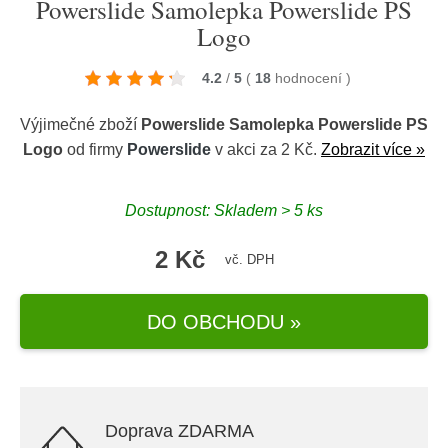
Powerslide Samolepka Powerslide PS
Logo
4.2
/
5
(
18
hodnocení
)
Výjimečné zboží
Powerslide Samolepka Powerslide PS
Logo
od firmy
Powerslide
v akci za 2 Kč.
Zobrazit více »
Dostupnost: Skladem > 5 ks
2 Kč
vč. DPH
DO OBCHODU »
Doprava ZDARMA