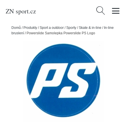
ZN sport.cz
Vyhledávání
Domů
/
Produkty
/
Sport a outdoor
/
Sporty
/
Skate & in-line
/
In-line
bruslení
/
Powerslide Samolepka Powerslide PS Logo