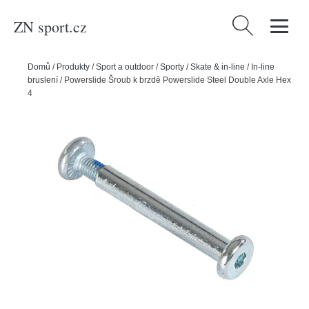
ZN sport.cz
Vyhledávání
Domů
/
Produkty
/
Sport a outdoor
/
Sporty
/
Skate & in-line
/
In-line
bruslení
/
Powerslide Šroub k brzdě Powerslide Steel Double Axle Hex
42mm/6mm (1ks)