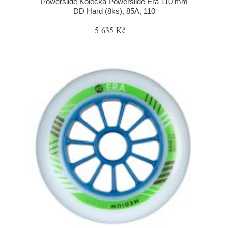
Powerslide Kolečka Powerslide Era 110 mm
DD Hard (8ks), 85A, 110
5 635 Kč