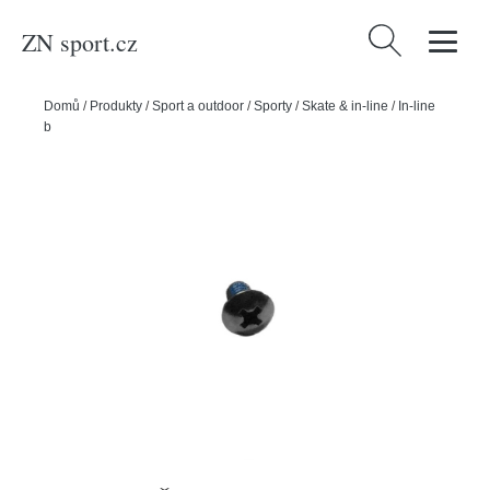
ZN sport.cz
Vyhledávání
Domů
/
Produkty
/
Sport a outdoor
/
Sporty
/
Skate & in-line
/
In-line
bruslení
/
Powerslide Šroub Powerslide M4/9mm (1ks)