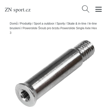
ZN sport.cz
Vyhledávání
Domů
/
Produkty
/
Sport a outdoor
/
Sporty
/
Skate & in-line
/
In-line
bruslení
/
Powerslide Šroub pro brzdu Powerslide Single Axle Hex
37mm/8mm M4 (1ks)