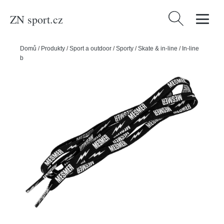
ZN sport.cz
Vyhledávání
Domů
/
Produkty
/
Sport a outdoor
/
Sporty
/
Skate & in-line
/
In-line
bruslení
/
Powerslide Tkaničky Mesmer Laces Thunder, 140cm