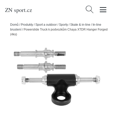
ZN sport.cz
Vyhledávání
Domů
/
Produkty
/
Sport a outdoor
/
Sporty
/
Skate & in-line
/
In-line
bruslení
/
Powerslide Truck k podvozkům Chaya XTDR Hanger Forged
(4ks)