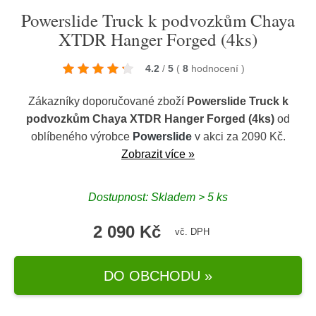
Powerslide Truck k podvozkům Chaya
XTDR Hanger Forged (4ks)
4.2
/
5
(
8
hodnocení
)
Zákazníky doporučované zboží
Powerslide Truck k
podvozkům Chaya XTDR Hanger Forged (4ks)
od
oblíbeného výrobce
Powerslide
v akci za 2090 Kč.
Zobrazit více »
Dostupnost: Skladem > 5 ks
2 090 Kč
vč. DPH
DO OBCHODU »