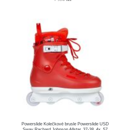
Powerslide Kolečkové brusle Powerslide USD
Sway Rachard Johnson Allstar, 37-38, 4x, 57