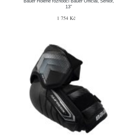
Bauer Holeně rozhodčí Bauer Official, Senior,
13"
1 754 Kč