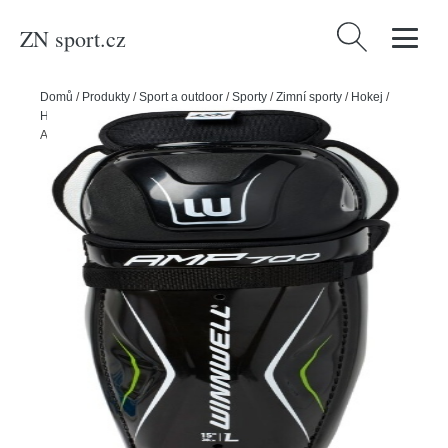
ZN sport.cz
Vyhledávání
Domů
/
Produkty
/
Sport a outdoor
/
Sporty
/
Zimní sporty
/
Hokej
/
Hokejový hráč
/
Chrániče na hokej
/
Winnwell Holeně Winnwell
AMP700 JR, Junior, 11"