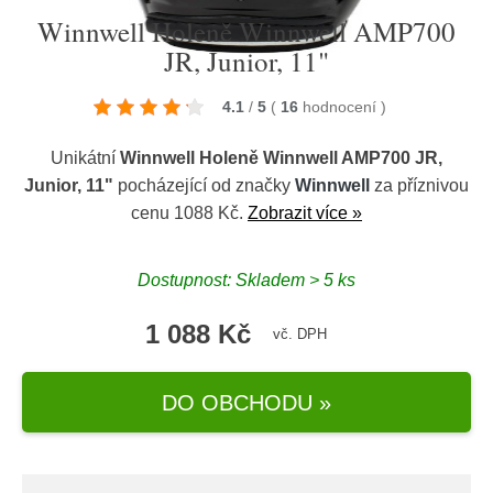
Winnwell Holeně Winnwell AMP700
JR, Junior, 11"
4.1
/
5
(
16
hodnocení
)
Unikátní
Winnwell Holeně Winnwell AMP700 JR,
Junior, 11"
pocházející od značky
Winnwell
za příznivou
cenu 1088 Kč.
Zobrazit více »
Dostupnost: Skladem > 5 ks
1 088 Kč
vč. DPH
DO OBCHODU »