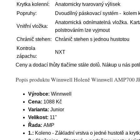
Krytka kolenní:
Anatomicky tvarovaný výlisek
Popruhy:
Dvoudílný páskovací systém - kolem ko
Anatomická odnímatelná vložka. Kar
Vnitřní vložka:
polstrováním lze vyjmout
Chránič stehen:
Chránič stehen s jednou hustotou
Kontrola
NXT
zápachu:
Ceny a dodací lhůty tlačíme stále dolů. Nákup u nás pot
Popis produktu Winnwell Holeně Winnwell AMP700 JR,
Výrobce:
Winnwell
Cena:
1088 Kč
Varianta:
Junior
Velikost:
11"
Řada:
AMP
1.:
Koleno - Základní vrstva o jedné hustotě a kryt