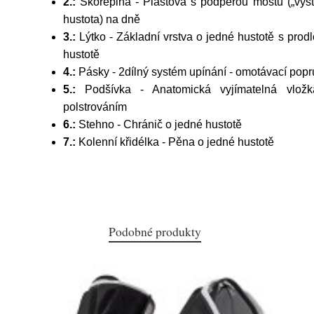
2.:
Skořepina - Plastová s podpěrou mostu („výs
hustota) na dně
3.:
Lýtko - Základní vrstva o jedné hustotě s pr
hustotě
4.:
Pásky - 2dílný systém upínání - omotávací popr
5.:
Podšívka - Anatomická vyjímatelná vlo
polstrováním
6.:
Stehno - Chránič o jedné hustotě
7.:
Kolenní křidélka - Pěna o jedné hustotě
Podobné produkty