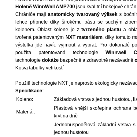
Holeně WinnWell AMP700
jsou kvalitní hokejové chrá
Chrániče mají
anatomicky tvarovaný výlisek
s bočním
lehce připnete díky širokému pásu se suchým zipe
kolenem. Oblast kolene je z
tvrzeného plastu
a obla
tvořená patentovaným
NXT materiálem
, díky tomuto m
výstelka jde navíc vyjmout a vyprat. Pro dokonalé p
použita patentovaná technologie
Winnwell C
technologie
dokáže
bezpečně a zdravotně nezávadně
o
Kotva tabulky velikostí
Použití technologie NXT je naprosto ekologicky nezávadn
Specifikace:
Koleno:
Základová vrstva s jednou hustotou, li
Plastová vnější skořepina ochrana b
Materiál:
kryt na dně
Jednohuspodělová základní vrstva s
jednou hustotou