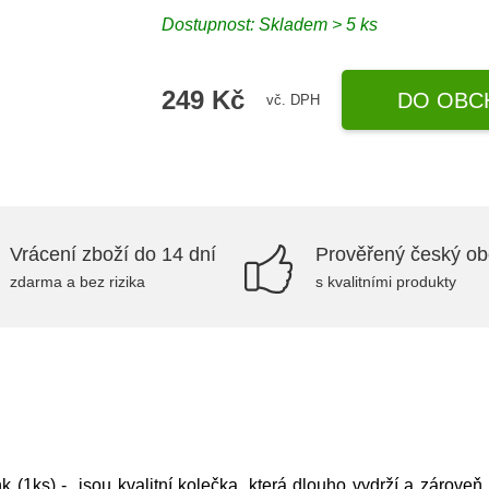
Dostupnost: Skladem > 5 ks
249 Kč
DO OBC
vč. DPH
Vrácení zboží do 14 dní
Prověřený český o
zdarma a bez rizika
s kvalitními produkty
(1ks) - jsou kvalitní kolečka, která dlouho vydrží a zároveň p