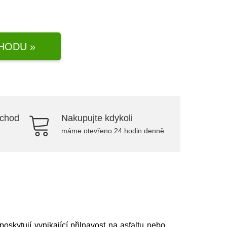
HODU »
bchod
Nakupujte kdykoli
máme otevřeno 24 hodin denně
oskytují vynikající přilnavost na asfaltu nebo