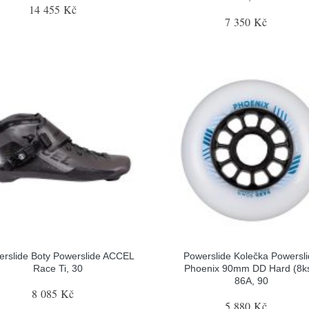
14 455 Kč
7 350 Kč
erslide Boty Powerslide ACCEL
Powerslide Kolečka Powersl
Race Ti, 30
Phoenix 90mm DD Hard (8ks
86A, 90
8 085 Kč
5 880 Kč