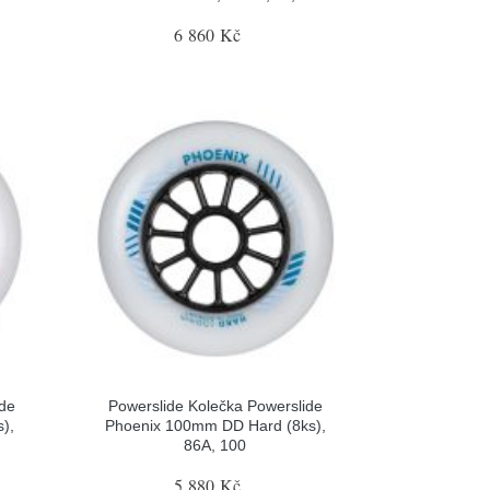
6 860 Kč
ide
Powerslide Kolečka Powerslide
),
Phoenix 100mm DD Hard (8ks),
86A, 100
5 880 Kč