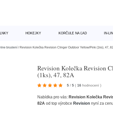
LNKY
HOKEJKY
KORČULE NA ĽAD
IN-L
-line bruslení
/
Revision Kolečka Revision Clinger Outdoor Yellow/Pink (1ks), 47, 8
Revision Kolečka Revision C
(1ks), 47, 82A
5
/
5
(
16
hodnocení
)
Nabídka pro vás:
Revision Kolečka Revis
82A
od top výrobce
Revision
nyní za cen