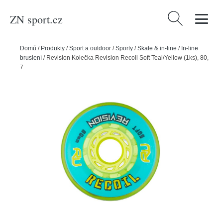
ZN sport.cz
Vyhledávání
Domů
/
Produkty
/
Sport a outdoor
/
Sporty
/
Skate & in-line
/
In-line
bruslení
/
Revision Kolečka Revision Recoil Soft Teal/Yellow (1ks), 80,
76A