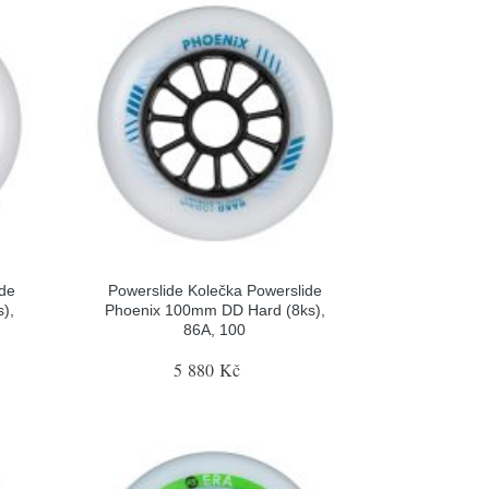
ide
Powerslide Kolečka Powerslide
),
Phoenix 100mm DD Hard (8ks),
86A, 100
5 880 Kč