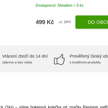
Dostupnost: Skladem > 5 ks
499 Kč
DO OBC
vč. DPH
Vrácení zboží do 14 dní
Prověřený český o
zdarma a bez rizika
s kvalitními produkty
ck (1ks) – inline hokejová kolečka od značky Revision patř