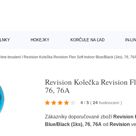
LNKY
HOKEJKY
KORČULE NA ĽAD
IN-L
-line bruslení
/
Revision Kolečka Revision Flex Soft Indoor Blue/Black (1ks), 76, 76
Revision Kolečka Revision Fl
76, 76A
4
/
5
(
24
hodnocení
)
Zákazníky doporučované zboží
Revision 
Blue/Black (1ks), 76, 76A
od
Revision
ve