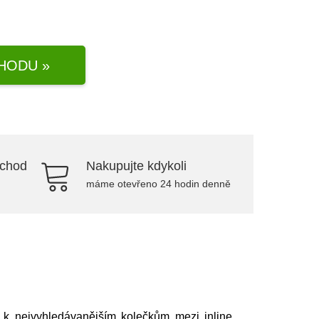
HODU »
bchod
Nakupujte kdykoli
máme otevřeno 24 hodin denně
í k nejvyhledávanějším kolečkům mezi inline