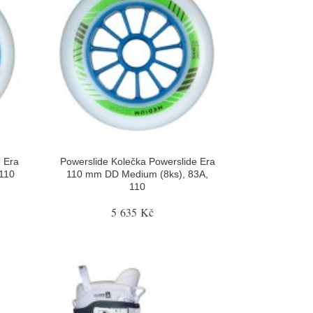
e Era
Powerslide Kolečka Powerslide Era
 110
110 mm DD Medium (8ks), 83A,
110
5 635 Kč