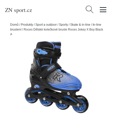
ZN sport.cz
Vyhledávání
Domů
/
Produkty
/
Sport a outdoor
/
Sporty
/
Skate & in-line
/
In-line
bruslení
/
Roces Dětské kolečkové brusle Roces Jokey X Boy Black
Astroblue, Y9.0-Y11.0, 26-29, 4x, 64