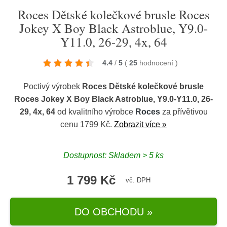
Roces Dětské kolečkové brusle Roces
Jokey X Boy Black Astroblue, Y9.0-
Y11.0, 26-29, 4x, 64
4.4
/
5
(
25
hodnocení
)
Poctivý výrobek
Roces Dětské kolečkové brusle
Roces Jokey X Boy Black Astroblue, Y9.0-Y11.0, 26-
29, 4x, 64
od kvalitního výrobce
Roces
za přívětivou
cenu 1799 Kč.
Zobrazit více »
Dostupnost: Skladem > 5 ks
1 799 Kč
vč. DPH
DO OBCHODU »